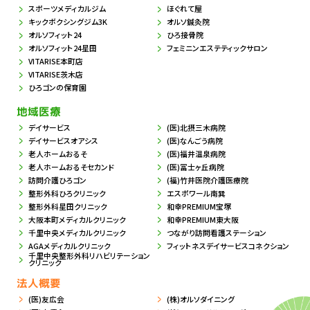
スポーツメディカルジム
ほぐれて屋
キックボクシングジム3K
オルソ鍼灸院
オルソフィット24
ひろ接骨院
オルソフィット24星田
フェミニンエステティックサロン
VITARISE本町店
VITARISE茨木店
ひろゴンの保育園
地域医療
デイサービス
(医)北摂三木病院
デイサービスオアシス
(医)なんごう病院
老人ホームおるそ
(医)福井温泉病院
老人ホームおるそセカンド
(医)冨士ヶ丘病院
訪問介護ひろゴン
(福)竹井医院介護医療院
整形外科ひろクリニック
エスポワール南巽
整形外科星田クリニック
和幸PREMIUM宝塚
大阪本町メディカルクリニック
和幸PREMIUM東大阪
千里中央メディカルクリニック
つながり訪問看護ステーション
AGAメディカルクリニック
フィットネスデイサービスコネクション
千里中央整形外科リハビリテーション
クリニック
法人概要
(医)友広会
(株)オルソダイニング