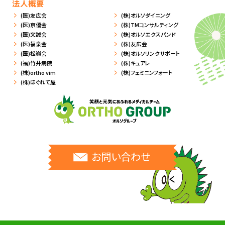
法人概要
(医)友広会
(株)オルソダイニング
(医)京優会
(株)TMコンサルティング
(医)文誠会
(株)オルソエクスパンド
(医)福泉会
(株)友広会
(医)松嶺会
(株)オルソリンクサポート
(福)竹井病院
(株)キュアレ
(株)ortho vim
(株)フェミニンフォート
(株)ほぐれて屋
お問い合わせ