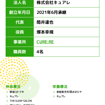
法人名
株式会社キュアレ
創立年月日
2021年6月承継
代表
筒井達也
役員
塚本幸規
事業所
CURE:RE
職員数
4名
休息療法
栄養療法
御宿コトブキ
家庭割烹料理まほらや
キュアレ
キュアレ
THE SLEEP SALON