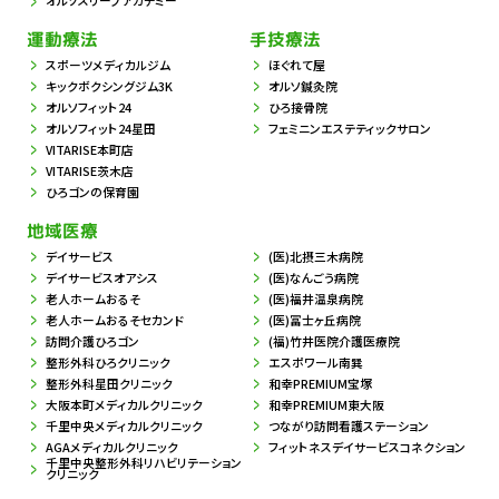
オルソスリープアカデミー
運動療法
手技療法
スポーツメディカルジム
ほぐれて屋
キックボクシングジム3K
オルソ鍼灸院
オルソフィット24
ひろ接骨院
オルソフィット24星田
フェミニンエステティックサロン
VITARISE本町店
VITARISE茨木店
ひろゴンの保育園
地域医療
デイサービス
(医)北摂三木病院
デイサービスオアシス
(医)なんごう病院
老人ホームおるそ
(医)福井温泉病院
老人ホームおるそセカンド
(医)冨士ヶ丘病院
訪問介護ひろゴン
(福)竹井医院介護医療院
整形外科ひろクリニック
エスポワール南巽
整形外科星田クリニック
和幸PREMIUM宝塚
大阪本町メディカルクリニック
和幸PREMIUM東大阪
千里中央メディカルクリニック
つながり訪問看護ステーション
AGAメディカルクリニック
フィットネスデイサービスコネクション
千里中央整形外科リハビリテーション
クリニック