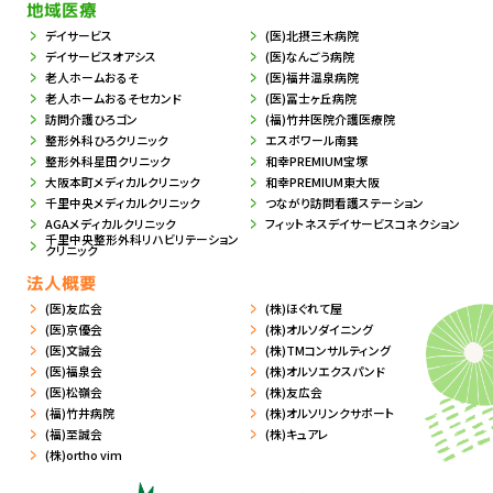
地域医療
デイサービス
(医)北摂三木病院
デイサービスオアシス
(医)なんごう病院
老人ホームおるそ
(医)福井温泉病院
老人ホームおるそセカンド
(医)冨士ヶ丘病院
訪問介護ひろゴン
(福)竹井医院介護医療院
整形外科ひろクリニック
エスポワール南巽
整形外科星田クリニック
和幸PREMIUM宝塚
大阪本町メディカルクリニック
和幸PREMIUM東大阪
千里中央メディカルクリニック
つながり訪問看護ステーション
AGAメディカルクリニック
フィットネスデイサービスコネクション
千里中央整形外科リハビリテーション
クリニック
法人概要
(医)友広会
(株)ほぐれて屋
(医)京優会
(株)オルソダイニング
(医)文誠会
(株)TMコンサルティング
(医)福泉会
(株)オルソエクスパンド
(医)松嶺会
(株)友広会
(福)竹井病院
(株)オルソリンクサポート
(福)至誠会
(株)キュアレ
(株)ortho vim