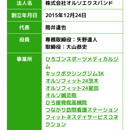
法人名
株式会社オルソエクスパンド
創立年月日
2015年12月24日
代表
筒井達也
役員
専務取締役：矢野達人
取締役：大山恭史
事業所
ひろゴンスポーツメディカルジ
ム
キックボクシングジム3K
オルソフィット24茨木
オルソフィット24星田
オルソ鍼灸院
ひろ接骨院高槻院
つながり訪問看護ステーション
フィットネスデイサービスコネ
クション