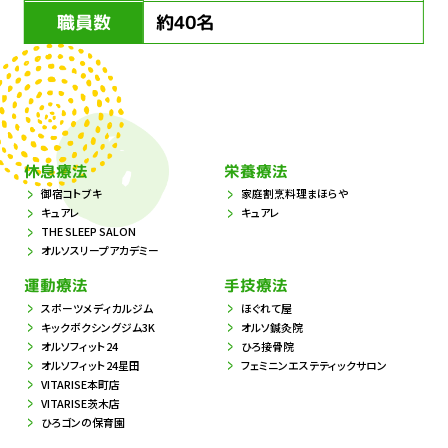
職員数
約40名
休息療法
栄養療法
御宿コトブキ
家庭割烹料理まほらや
キュアレ
キュアレ
THE SLEEP SALON
オルソスリープアカデミー
運動療法
手技療法
スポーツメディカルジム
ほぐれて屋
キックボクシングジム3K
オルソ鍼灸院
オルソフィット24
ひろ接骨院
オルソフィット24星田
フェミニンエステティックサロン
VITARISE本町店
VITARISE茨木店
ひろゴンの保育園