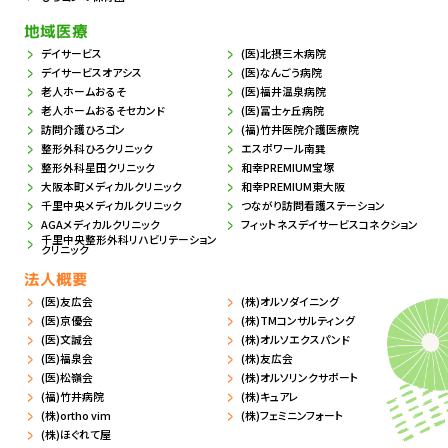
地域医療
デイサービス
(医)北摂三木病院
デイサービスオアシス
(医)なんごう病院
老人ホームおるそ
(医)福井温泉病院
老人ホームおるそセカンド
(医)冨士ヶ丘病院
訪問介護ひろゴン
(福)竹井医院介護医療院
整形外科ひろクリニック
エスポワール南巽
整形外科星田クリニック
和幸PREMIUM宝塚
大阪本町メディカルクリニック
和幸PREMIUM東大阪
千里中央メディカルクリニック
つながり訪問看護ステーション
AGAメディカルクリニック
フィットネスデイサービスコネクション
千里中央整形外科リハビリテーション
クリニック
法人概要
(医)友広会
(株)オルソダイニング
(医)京優会
(株)TMコンサルティング
(医)文誠会
(株)オルソエクスパンド
(医)福泉会
(株)友広会
(医)松嶺会
(株)オルソリンクサポート
(福)竹井病院
(株)キュアレ
(株)ortho vim
(株)フェミニンフォート
(株)ほぐれて屋