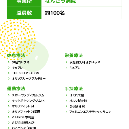
事業所
なんごう病院
職員数
約100名
休息療法
栄養療法
御宿コトブキ
家庭割烹料理まほらや
キュアレ
キュアレ
THE SLEEP SALON
オルソスリープアカデミー
運動療法
手技療法
スポーツメディカルジム
ほぐれて屋
キックボクシングジム3K
オルソ鍼灸院
オルソフィット24
ひろ接骨院
オルソフィット24星田
フェミニンエステティックサロン
VITARISE本町店
VITARISE茨木店
ひろゴンの保育園