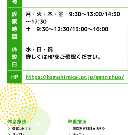
号
診
月・火・木・金 9:30～13:00/14:30
察
～17:30
時
土 9:30～12:30/13:00～16:00
間
休
水・日・祝
診
詳しくはHPをご確認ください。
日
HP
https://tomohirokai.or.jp/senrichuo/
休息療法
栄養療法
御宿コトブキ
家庭割烹料理まほらや
キュアレ
キュアレ