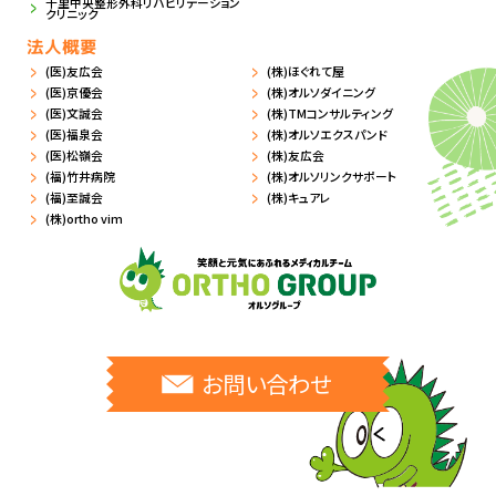
千里中央整形外科リハビリテーション
クリニック
法人概要
(医)友広会
(株)ほぐれて屋
(医)京優会
(株)オルソダイニング
(医)文誠会
(株)TMコンサルティング
(医)福泉会
(株)オルソエクスパンド
(医)松嶺会
(株)友広会
(福)竹井病院
(株)オルソリンクサポート
(福)至誠会
(株)キュアレ
(株)ortho vim
お問い合わせ