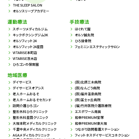
THE SLEEP SALON
オルソスリープアカデミー
運動療法
手技療法
スポーツメディカルジム
ほぐれて屋
キックボクシングジム3K
オルソ鍼灸院
オルソフィット24
ひろ接骨院
オルソフィット24星田
フェミニンエステティックサロン
VITARISE本町店
VITARISE茨木店
ひろゴンの保育園
地域医療
デイサービス
(医)北摂三木病院
デイサービスオアシス
(医)なんごう病院
老人ホームおるそ
(医)福井温泉病院
老人ホームおるそセカンド
(医)冨士ヶ丘病院
訪問介護ひろゴン
(福)竹井医院介護医療院
整形外科ひろクリニック
エスポワール南巽
整形外科星田クリニック
和幸PREMIUM宝塚
大阪本町メディカルクリニック
和幸PREMIUM東大阪
千里中央メディカルクリニック
つながり訪問看護ステーション
AGAメディカルクリニック
フィットネスデイサービスコネクション