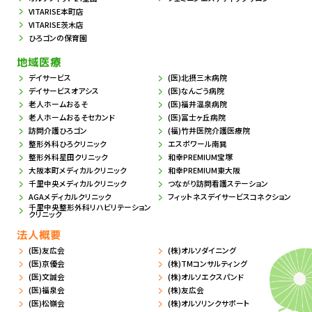
VITARISE本町店
VITARISE茨木店
ひろゴンの保育園
地域医療
デイサービス
(医)北摂三木病院
デイサービスオアシス
(医)なんごう病院
老人ホームおるそ
(医)福井温泉病院
老人ホームおるそセカンド
(医)冨士ヶ丘病院
訪問介護ひろゴン
(福)竹井医院介護医療院
整形外科ひろクリニック
エスポワール南巽
整形外科星田クリニック
和幸PREMIUM宝塚
大阪本町メディカルクリニック
和幸PREMIUM東大阪
千里中央メディカルクリニック
つながり訪問看護ステーション
AGAメディカルクリニック
フィットネスデイサービスコネクション
千里中央整形外科リハビリテーション
クリニック
法人概要
(医)友広会
(株)オルソダイニング
(医)京優会
(株)TMコンサルティング
(医)文誠会
(株)オルソエクスパンド
(医)福泉会
(株)友広会
(医)松嶺会
(株)オルソリンクサポート