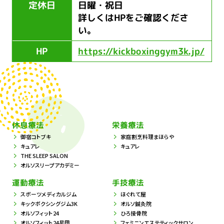
定休日
日曜・祝日
詳しくはHPをご確認くださ
い。
HP
https://kickboxinggym3k.jp/
休息療法
栄養療法
御宿コトブキ
家庭割烹料理まほらや
キュアレ
キュアレ
THE SLEEP SALON
オルソスリープアカデミー
運動療法
手技療法
スポーツメディカルジム
ほぐれて屋
キックボクシングジム3K
オルソ鍼灸院
オルソフィット24
ひろ接骨院
オルソフィット24星田
フェミニンエステティックサロン