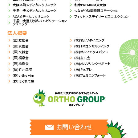
大阪本町メディカルクリニック
和幸PREMIUM東大阪
千里中央メディカルクリニック
つながり訪問看護ステーション
AGAメディカルクリニック
フィットネスデイサービスコネクション
千里中央整形外科リハビリテーション
クリニック
法人概要
(医)友広会
(株)オルソダイニング
(医)京優会
(株)TMコンサルティング
(医)文誠会
(株)オルソエクスパンド
(医)福泉会
(株)友広会
(医)松嶺会
(株)オルソリンクサポート
(福)竹井病院
(株)キュアレ
(株)ortho vim
(株)フェミニンフォート
(株)ほぐれて屋
お問い合わせ