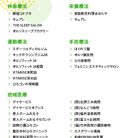
休息療法
栄養療法
御宿コトブキ
家庭割烹料理まほらや
キュアレ
キュアレ
THE SLEEP SALON
オルソスリープアカデミー
運動療法
手技療法
スポーツメディカルジム
ほぐれて屋
キックボクシングジム3K
オルソ鍼灸院
オルソフィット24
ひろ接骨院
オルソフィット24星田
フェミニンエステティックサロン
VITARISE本町店
VITARISE茨木店
ひろゴンの保育園
地域医療
デイサービス
(医)北摂三木病院
デイサービスオアシス
(医)なんごう病院
老人ホームおるそ
(医)福井温泉病院
老人ホームおるそセカンド
(医)冨士ヶ丘病院
訪問介護ひろゴン
(福)竹井医院介護医療院
整形外科ひろクリニック
エスポワール南巽
整形外科星田クリニック
和幸PREMIUM宝塚