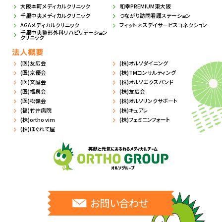
大阪本町メディカルクリニック
和幸PREMIUM東大阪
千里中央メディカルクリニック
つながり訪問看護ステーション
AGAメディカルクリニック
フィットネスデイサービスコネクション
千里中央整形外科リハビリテーション
クリニック
法人概要
(医)友広会
(株)オルソダイニング
(医)京優会
(株)TMコンサルティング
(医)文誠会
(株)オルソエクスパンド
(医)福泉会
(株)友広会
(医)松嶺会
(株)オルソリンクサポート
(福)竹井病院
(株)キュアレ
(株)ortho vim
(株)フェミニンフォート
(株)ほぐれて屋
お問い合わせ