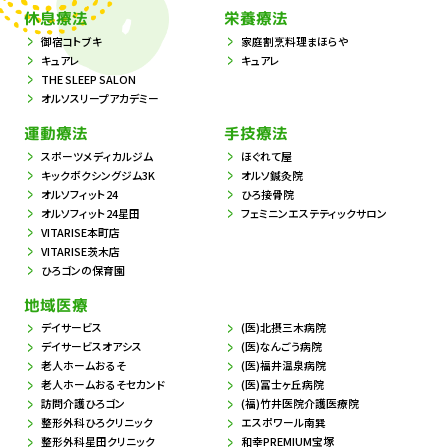
休息療法
栄養療法
御宿コトブキ
家庭割烹料理まほらや
キュアレ
キュアレ
THE SLEEP SALON
オルソスリープアカデミー
運動療法
手技療法
スポーツメディカルジム
ほぐれて屋
キックボクシングジム3K
オルソ鍼灸院
オルソフィット24
ひろ接骨院
オルソフィット24星田
フェミニンエステティックサロン
VITARISE本町店
VITARISE茨木店
ひろゴンの保育園
地域医療
デイサービス
(医)北摂三木病院
デイサービスオアシス
(医)なんごう病院
老人ホームおるそ
(医)福井温泉病院
老人ホームおるそセカンド
(医)冨士ヶ丘病院
訪問介護ひろゴン
(福)竹井医院介護医療院
整形外科ひろクリニック
エスポワール南巽
整形外科星田クリニック
和幸PREMIUM宝塚