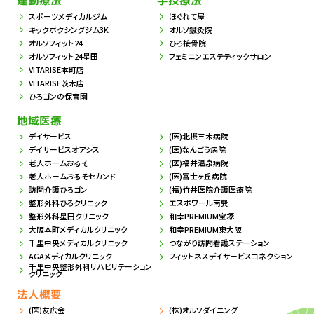
運動療法
手技療法
スポーツメディカルジム
ほぐれて屋
キックボクシングジム3K
オルソ鍼灸院
オルソフィット24
ひろ接骨院
オルソフィット24星田
フェミニンエステティックサロン
VITARISE本町店
VITARISE茨木店
ひろゴンの保育園
地域医療
デイサービス
(医)北摂三木病院
デイサービスオアシス
(医)なんごう病院
老人ホームおるそ
(医)福井温泉病院
老人ホームおるそセカンド
(医)冨士ヶ丘病院
訪問介護ひろゴン
(福)竹井医院介護医療院
整形外科ひろクリニック
エスポワール南巽
整形外科星田クリニック
和幸PREMIUM宝塚
大阪本町メディカルクリニック
和幸PREMIUM東大阪
千里中央メディカルクリニック
つながり訪問看護ステーション
AGAメディカルクリニック
フィットネスデイサービスコネクション
千里中央整形外科リハビリテーション
クリニック
法人概要
(医)友広会
(株)オルソダイニング