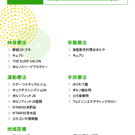
休息療法
栄養療法
御宿コトブキ
家庭割烹料理まほらや
キュアレ
キュアレ
THE SLEEP SALON
オルソスリープアカデミー
運動療法
手技療法
スポーツメディカルジム
ほぐれて屋
キックボクシングジム3K
オルソ鍼灸院
オルソフィット24
ひろ接骨院
オルソフィット24星田
フェミニンエステティックサロン
VITARISE本町店
VITARISE茨木店
ひろゴンの保育園
地域医療