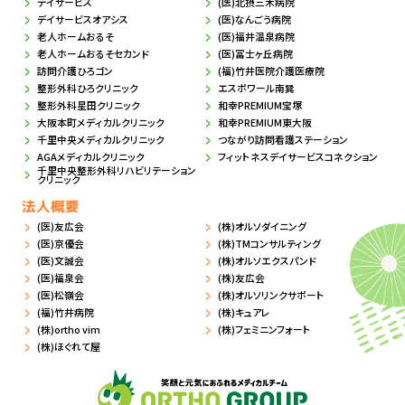
デイサービス
(医)北摂三木病院
デイサービスオアシス
(医)なんごう病院
老人ホームおるそ
(医)福井温泉病院
老人ホームおるそセカンド
(医)冨士ヶ丘病院
訪問介護ひろゴン
(福)竹井医院介護医療院
整形外科ひろクリニック
エスポワール南巽
整形外科星田クリニック
和幸PREMIUM宝塚
大阪本町メディカルクリニック
和幸PREMIUM東大阪
千里中央メディカルクリニック
つながり訪問看護ステーション
AGAメディカルクリニック
フィットネスデイサービスコネクション
千里中央整形外科リハビリテーション
クリニック
法人概要
(医)友広会
(株)オルソダイニング
(医)京優会
(株)TMコンサルティング
(医)文誠会
(株)オルソエクスパンド
(医)福泉会
(株)友広会
(医)松嶺会
(株)オルソリンクサポート
(福)竹井病院
(株)キュアレ
(株)ortho vim
(株)フェミニンフォート
(株)ほぐれて屋