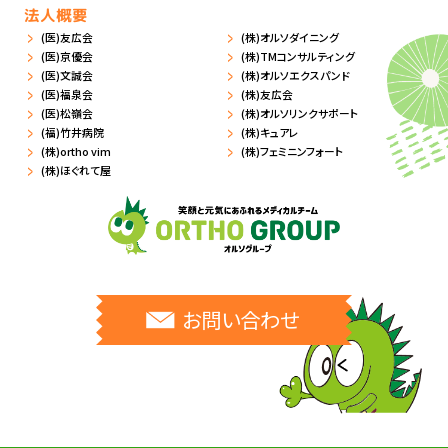
法人概要
(医)友広会
(株)オルソダイニング
(医)京優会
(株)TMコンサルティング
(医)文誠会
(株)オルソエクスパンド
(医)福泉会
(株)友広会
(医)松嶺会
(株)オルソリンクサポート
(福)竹井病院
(株)キュアレ
(株)ortho vim
(株)フェミニンフォート
(株)ほぐれて屋
お問い合わせ