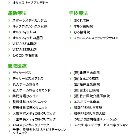
オルソスリープアカデミー
運動療法
手技療法
スポーツメディカルジム
ほぐれて屋
キックボクシングジム3K
オルソ鍼灸院
オルソフィット24
ひろ接骨院
オルソフィット24星田
フェミニンエステティックサロン
VITARISE本町店
VITARISE茨木店
ひろゴンの保育園
地域医療
デイサービス
(医)北摂三木病院
デイサービスオアシス
(医)なんごう病院
老人ホームおるそ
(医)福井温泉病院
老人ホームおるそセカンド
(医)冨士ヶ丘病院
訪問介護ひろゴン
(福)竹井医院介護医療院
整形外科ひろクリニック
エスポワール南巽
整形外科星田クリニック
和幸PREMIUM宝塚
大阪本町メディカルクリニック
和幸PREMIUM東大阪
千里中央メディカルクリニック
つながり訪問看護ステーション
AGAメディカルクリニック
フィットネスデイサービスコネクション
千里中央整形外科リハビリテーション
クリニック