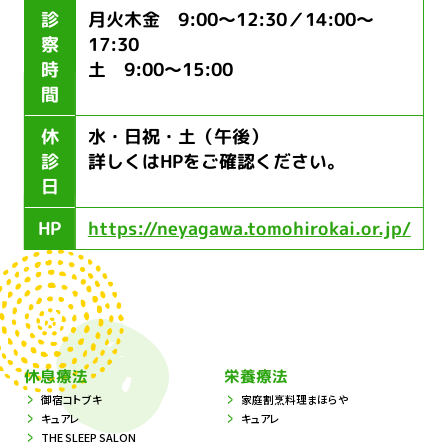
診
月火木金 9:00～12:30／14:00～
察
17:30
時
土 9:00～15:00
間
休
水・日祝・土（午後）
診
詳しくはHPをご確認ください。
日
HP
https://neyagawa.tomohirokai.or.jp/
休息療法
栄養療法
御宿コトブキ
家庭割烹料理まほらや
キュアレ
キュアレ
THE SLEEP SALON