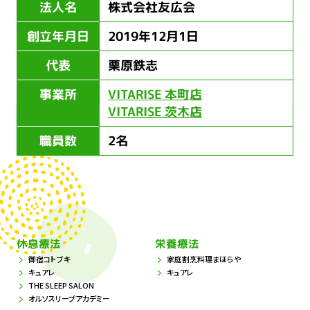
法人名
株式会社友広会
創立年月日
2019年12月1日
代表
栗原鉄志
事業所
VITARISE 本町店
VITARISE 茨木店
職員数
2名
休息療法
栄養療法
御宿コトブキ
家庭割烹料理まほらや
キュアレ
キュアレ
THE SLEEP SALON
オルソスリープアカデミー