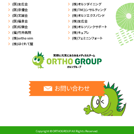
(医)友広会
(株)オルソダイニング
(医)京優会
(株)TMコンサルティング
(医)文誠会
(株)オルソエクスパンド
(医)福泉会
(株)友広会
(医)松嶺会
(株)オルソリンクサポート
(福)竹井病院
(株)キュアレ
(株)ortho vim
(株)フェミニンフォート
(株)ほぐれて屋
お問い合わせ
Copyright © ORTHOGROUP All Rights Reserved.