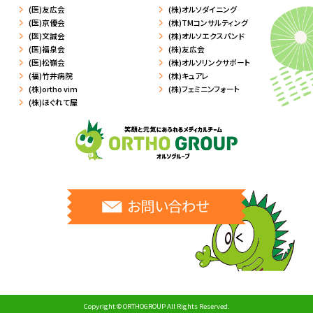
(医)友広会
(株)オルソダイニング
(医)京優会
(株)TMコンサルティング
(医)文誠会
(株)オルソエクスパンド
(医)福泉会
(株)友広会
(医)松嶺会
(株)オルソリンクサポート
(福)竹井病院
(株)キュアレ
(株)ortho vim
(株)フェミニンフォート
(株)ほぐれて屋
お問い合わせ
Copyright © ORTHOGROUP All Rights Reserved.