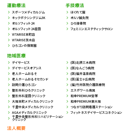
運動療法
手技療法
スポーツメディカルジム
ほぐれて屋
キックボクシングジム3K
オルソ鍼灸院
オルソフィット24
ひろ接骨院
オルソフィット24星田
フェミニンエステティックサロン
VITARISE本町店
VITARISE茨木店
ひろゴンの保育園
地域医療
デイサービス
(医)北摂三木病院
デイサービスオアシス
(医)なんごう病院
老人ホームおるそ
(医)福井温泉病院
老人ホームおるそセカンド
(医)冨士ヶ丘病院
訪問介護ひろゴン
(福)竹井医院介護医療院
整形外科ひろクリニック
エスポワール南巽
整形外科星田クリニック
和幸PREMIUM宝塚
大阪本町メディカルクリニック
和幸PREMIUM東大阪
千里中央メディカルクリニック
つながり訪問看護ステーション
AGAメディカルクリニック
フィットネスデイサービスコネクション
千里中央整形外科リハビリテーション
クリニック
法人概要