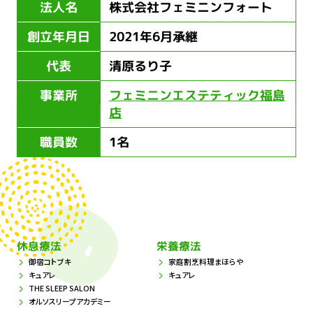
法人名
株式会社フェミニンフォート
創立年月日
2021年6月承継
代表
清原るり子
事業所
フェミニンエステティック福島
店
職員数
1名
休息療法
栄養療法
御宿コトブキ
家庭割烹料理まほらや
キュアレ
キュアレ
THE SLEEP SALON
オルソスリープアカデミー