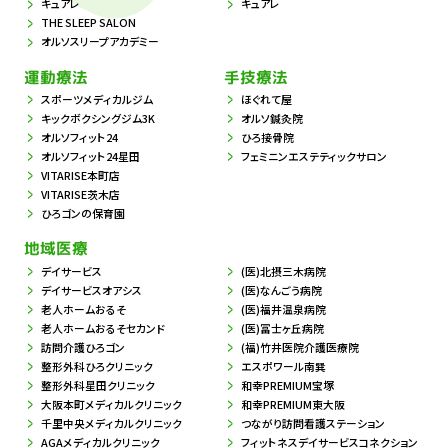
キュアレ
キュアレ
THE SLEEP SALON
オルソスリープアカデミー
運動療法
手技療法
スポーツメディカルジム
ほぐれて屋
キックボクシングジム3K
オルソ鍼灸院
オルソフィット24
ひろ接骨院
オルソフィット24星田
フェミニンエステティックサロン
VITARISE本町店
VITARISE茨木店
ひろゴンの保育園
地域医療
デイサービス
(医)北摂三木病院
デイサービスオアシス
(医)なんごう病院
老人ホームおるそ
(医)福井温泉病院
老人ホームおるそセカンド
(医)冨士ヶ丘病院
訪問介護ひろゴン
(福)竹井医院介護医療院
整形外科ひろクリニック
エスポワール南巽
整形外科星田クリニック
和幸PREMIUM宝塚
大阪本町メディカルクリニック
和幸PREMIUM東大阪
千里中央メディカルクリニック
つながり訪問看護ステーション
AGAメディカルクリニック
フィットネスデイサービスコネクション