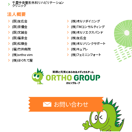
千里中央整形外科リハビリテーション
クリニック
法人概要
(医)友広会
(株)オルソダイニング
(医)京優会
(株)TMコンサルティング
(医)文誠会
(株)オルソエクスパンド
(医)福泉会
(株)友広会
(医)松嶺会
(株)オルソリンクサポート
(福)竹井病院
(株)キュアレ
(株)ortho vim
(株)フェミニンフォート
(株)ほぐれて屋
お問い合わせ