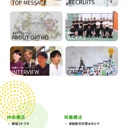
休息療法
栄養療法
御宿コトブキ
家庭割烹料理まほらや