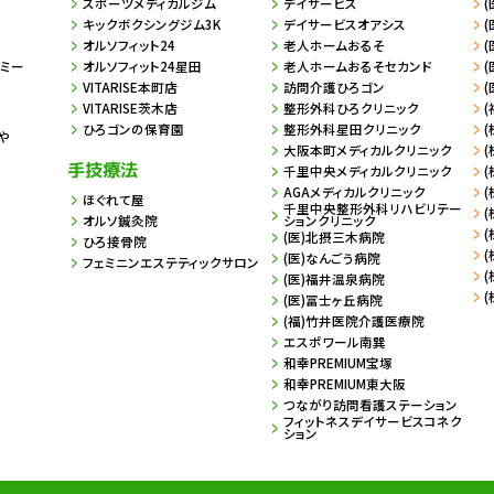
スポーツメディカルジム
デイサービス
キックボクシングジム3K
デイサービスオアシス
オルソフィット24
老人ホームおるそ
デミー
オルソフィット24星田
老人ホームおるそセカンド
VITARISE本町店
訪問介護ひろゴン
VITARISE茨木店
整形外科ひろクリニック
ひろゴンの保育園
整形外科星田クリニック
(
や
大阪本町メディカルクリニック
手技療法
千里中央メディカルクリニック
AGAメディカルクリニック
ほぐれて屋
千里中央整形外科リハビリテー
オルソ鍼灸院
ションクリニック
(医)北摂三木病院
ひろ接骨院
(医)なんごう病院
フェミニンエステティックサロン
(医)福井温泉病院
(医)冨士ヶ丘病院
(福)竹井医院介護医療院
エスポワール南巽
和幸PREMIUM宝塚
和幸PREMIUM東大阪
つながり訪問看護ステーション
フィットネスデイサービスコネク
ション