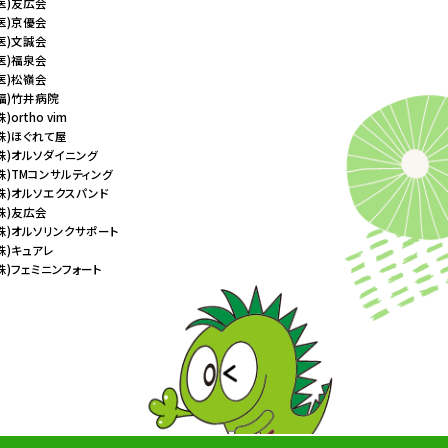
(医)友広会
(医)京優会
(医)文誠会
(医)福泉会
(医)松嶺会
(福)竹井病院
株)ortho vim
(株)ほぐれて屋
(株)オルソダイニング
(株)TMコンサルティング
(株)オルソエクスパンド
(株)友広会
(株)オルソリンクサポート
(株)キュアレ
(株)フェミニンフォート