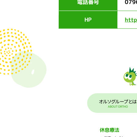
電話番号
079
HP
http
オルソグループとは
ABOUT ORTHO
休息療法