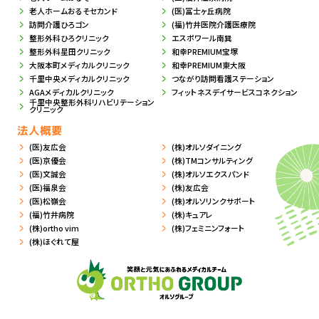
老人ホームおるそセカンド
(医)冨士ヶ丘病院
訪問介護ひろゴン
(福)竹井医院介護医療院
整形外科ひろクリニック
エスポワール南巽
整形外科星田クリニック
和幸PREMIUM宝塚
大阪本町メディカルクリニック
和幸PREMIUM東大阪
千里中央メディカルクリニック
つながり訪問看護ステーション
AGAメディカルクリニック
フィットネスデイサービスコネクション
千里中央整形外科リハビリテーション
クリニック
法人概要
(医)友広会
(株)オルソダイニング
(医)京優会
(株)TMコンサルティング
(医)文誠会
(株)オルソエクスパンド
(医)福泉会
(株)友広会
(医)松嶺会
(株)オルソリンクサポート
(福)竹井病院
(株)キュアレ
(株)ortho vim
(株)フェミニンフォート
(株)ほぐれて屋