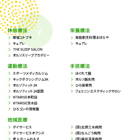
休息療法
栄養療法
御宿コトブキ
家庭割烹料理まほらや
キュアレ
キュアレ
THE SLEEP SALON
オルソスリープアカデミー
運動療法
手技療法
スポーツメディカルジム
ほぐれて屋
キックボクシングジム3K
オルソ鍼灸院
オルソフィット24
ひろ接骨院
オルソフィット24星田
フェミニンエステティックサロン
VITARISE本町店
VITARISE茨木店
ひろゴンの保育園
地域医療
デイサービス
(医)北摂三木病院
デイサービスオアシス
(医)なんごう病院
老人ホームおるそ
(医)福井温泉病院