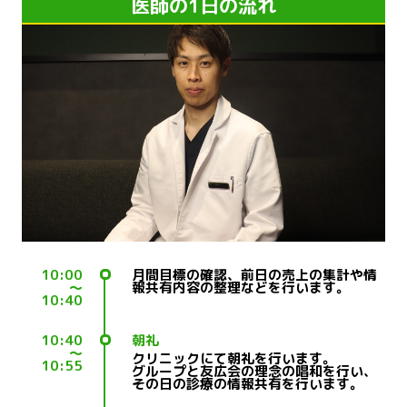
医師の1日の流れ
10:00
月間目標の確認、前日の売上の集計や情
～
報共有内容の整理などを行います。
10:40
10:40
朝礼
～
クリニックにて朝礼を行います。
10:55
グループと友広会の理念の唱和を行い、
その日の診療の情報共有を行います。