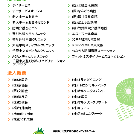
デイサービス
(医)北摂三木病院
デイサービスオアシス
(医)なんごう病院
老人ホームおるそ
(医)福井温泉病院
老人ホームおるそセカンド
(医)冨士ヶ丘病院
訪問介護ひろゴン
(福)竹井医院介護医療院
整形外科ひろクリニック
エスポワール南巽
整形外科星田クリニック
和幸PREMIUM宝塚
大阪本町メディカルクリニック
和幸PREMIUM東大阪
千里中央メディカルクリニック
つながり訪問看護ステーション
AGAメディカルクリニック
フィットネスデイサービスコネクション
千里中央整形外科リハビリテーション
クリニック
法人概要
(医)友広会
(株)オルソダイニング
(医)京優会
(株)TMコンサルティング
(医)文誠会
(株)オルソエクスパンド
(医)福泉会
(株)友広会
(医)松嶺会
(株)オルソリンクサポート
(福)竹井病院
(株)キュアレ
(株)ortho vim
(株)フェミニンフォート
(株)ほぐれて屋