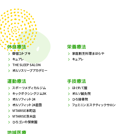
休息療法
栄養療法
御宿コトブキ
家庭割烹料理まほらや
キュアレ
キュアレ
THE SLEEP SALON
オルソスリープアカデミー
運動療法
手技療法
スポーツメディカルジム
ほぐれて屋
キックボクシングジム3K
オルソ鍼灸院
オルソフィット24
ひろ接骨院
オルソフィット24星田
フェミニンエステティックサロン
VITARISE本町店
VITARISE茨木店
ひろゴンの保育園
地域医療