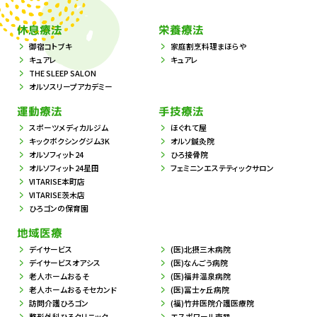
休息療法
栄養療法
御宿コトブキ
家庭割烹料理まほらや
キュアレ
キュアレ
THE SLEEP SALON
オルソスリープアカデミー
運動療法
手技療法
スポーツメディカルジム
ほぐれて屋
キックボクシングジム3K
オルソ鍼灸院
オルソフィット24
ひろ接骨院
オルソフィット24星田
フェミニンエステティックサロン
VITARISE本町店
VITARISE茨木店
ひろゴンの保育園
地域医療
デイサービス
(医)北摂三木病院
デイサービスオアシス
(医)なんごう病院
老人ホームおるそ
(医)福井温泉病院
老人ホームおるそセカンド
(医)冨士ヶ丘病院
訪問介護ひろゴン
(福)竹井医院介護医療院
整形外科ひろクリニック
エスポワール南巽