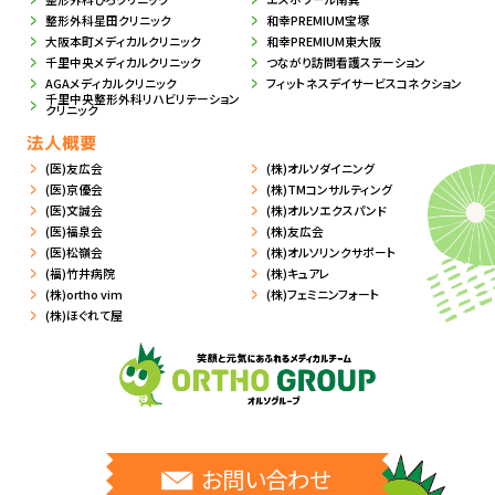
整形外科星田クリニック
和幸PREMIUM宝塚
大阪本町メディカルクリニック
和幸PREMIUM東大阪
千里中央メディカルクリニック
つながり訪問看護ステーション
AGAメディカルクリニック
フィットネスデイサービスコネクション
千里中央整形外科リハビリテーション
クリニック
法人概要
(医)友広会
(株)オルソダイニング
(医)京優会
(株)TMコンサルティング
(医)文誠会
(株)オルソエクスパンド
(医)福泉会
(株)友広会
(医)松嶺会
(株)オルソリンクサポート
(福)竹井病院
(株)キュアレ
(株)ortho vim
(株)フェミニンフォート
(株)ほぐれて屋
お問い合わせ