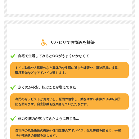
リハビリでお悩みを解決
自宅で生活してみると○○がうまくいかなくて
トイレ動作や入浴動作など具体的な生活に通じた練習や、福祉用具の提案、
環境整備などをアドバイス致します。
歩くのが不安、転ぶことが増えてきた
専門のセラピストがお伺いし、原因の追求し、動きやすい身体作りや転倒予
防を図ります。自主訓練も提案させていただきます。
体力や筋力が落ちてきたように感じる...
自宅内の危険箇所の確認や住宅改修のアドバイス、生活導線を踏まえ、手摺
りや補助具の提案を致します。