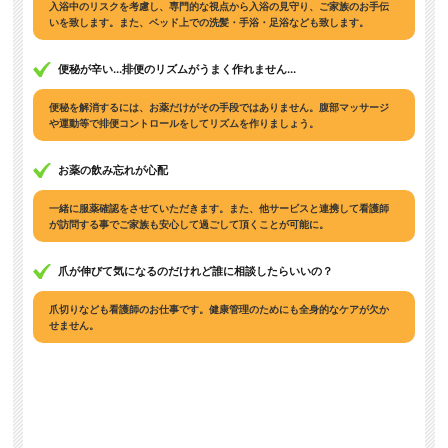
入浴中のリスクを考慮し、専門的な視点から入浴の見守り、ご家族のお手伝
いを致します。また、ベッド上での洗髪・手浴・足浴なども致します。
便秘が辛い...排便のリズムがうまく作れません...
便秘を解消するには、お薬だけがその手段ではありません。腹部マッサージ
や運動等で排便コントロールをしてリズムを作りましょう。
お薬の飲み忘れが心配
一緒に服薬確認をさせていただきます。また、他サービスと連携して看護師
が訪問する事でご家族も安心して過ごして頂くことが可能に。
爪が伸びて気になるのだけれど誰に相談したらいいの？
爪切りなども看護師のお仕事です。健康管理のためにも全身的なケアが欠か
せません。