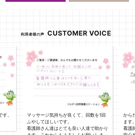
CUSTOMER VOICE
利用者様の声
です。
マッサージ気持ちが良くて、回数を1回
から
ふやしてほしいです。
ます
看護師さん達はとても良い人達で助かり
看護
ます。これからもよろしくお願いしま
安心