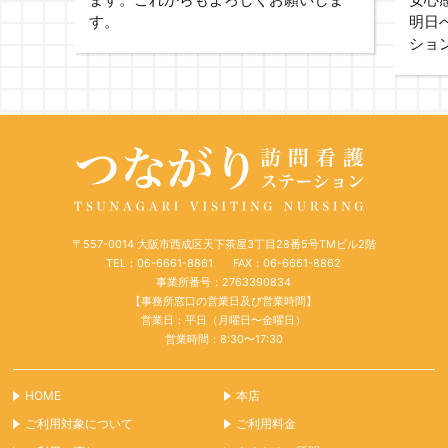
す。
明日
ショ
〒557-0014 大阪市西成区天下茶屋3丁目28番5号TMビル2階
TEL：06-6661-8861
FAX：06-6661-8862
事業所番号：2763390834
【事務所窓口の営業日及び営業時間】
営業日：平日（月曜日〜金曜日）
営業時間：8:30〜17:30
HOME
本店
ご利用対象について
ご利用料金