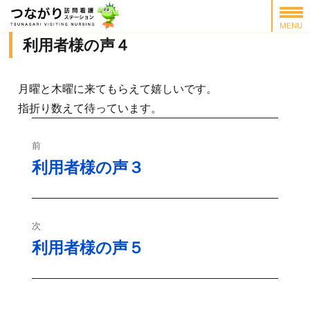
利用者様の声４
月曜と木曜に来てもらえて嬉しいです。
指折り数えて待っています。
投
前
稿
利用者様の声３
過
去
ナ
の
ビ
投
次
稿:
利用者様の声５
ゲ
次
の
ー
投
シ
稿: