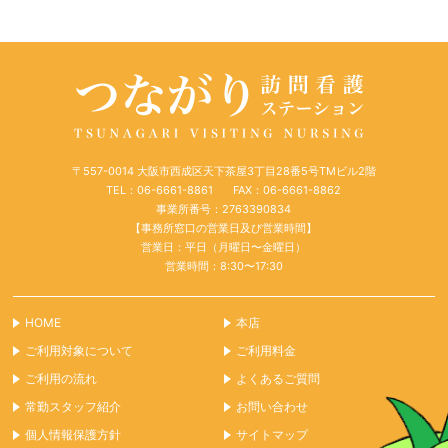
稿:
ョ
ン
〒557-0014 大阪市西成区天下茶屋3丁目28番5号TMビル2階
TEL：06-6661-8861
FAX：06-6661-8862
事業所番号：2763390834
【事務所窓口の営業日及び営業時間】
営業日：平日（月曜日〜金曜日）
営業時間：8:30〜17:30
HOME
本店
ご利用対象について
ご利用料金
ご利用の流れ
よくあるご質問
常勤スタッフ紹介
お問い合わせ
個人情報保護方針
サイトマップ