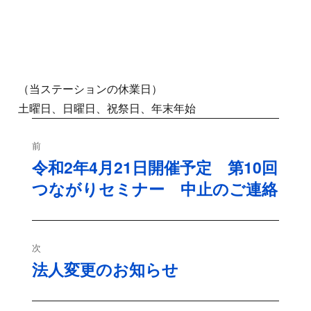
（当ステーションの休業日）
土曜日、日曜日、祝祭日、年末年始
投
前
稿
令和2年4月21日開催予定 第10回
過
つながりセミナー 中止のご連絡
去
ナ
の
ビ
投
稿:
ゲ
次
法人変更のお知らせ
次
ー
の
シ
投