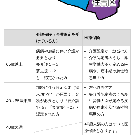
介護保険（介護認定を受
医療保険
けている方）
疾病や加齢に伴い介護が
介護認定が非該当の方
必要となり
介護認定者のうち、厚
65歳以上
要介護１～5
生労働大臣が定める疾
要支援1～2
病や、癌末期や急性増
と、認定された方
悪期の方
加齢に伴う特定疾患（癌
左記以外の方
末期含む）が原因で、介
要介護認定者のうち厚
40～65歳未満
護が必要となり『要介護
生労働大臣が定める疾
1～5』『要支援1～2』と
病や癌末期及び急性増
認定された方
悪期の方
40歳未満の方はすべて医
40歳未満
療保険となります。