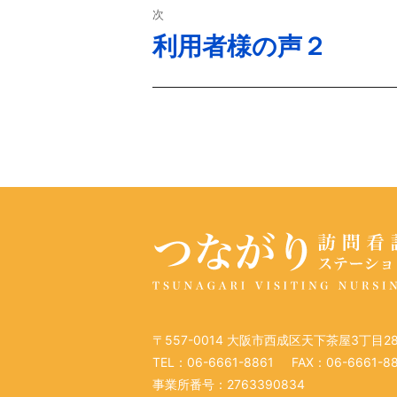
ビ
投
次
稿:
ゲ
利用者様の声２
次
の
ー
投
シ
稿:
ョ
ン
〒557-0014 大阪市西成区天下茶屋3丁目2
TEL：06-6661-8861
FAX：06-6661-8
事業所番号：2763390834