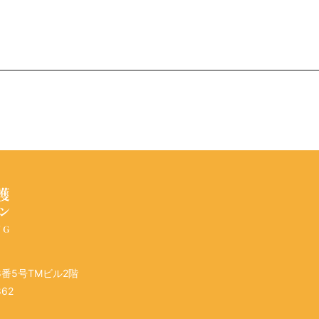
8番5号TMビル2階
862