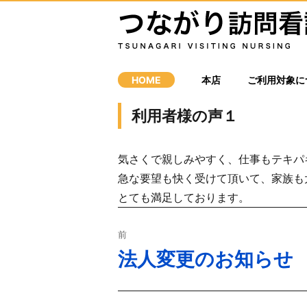
HOME
本店
ご利用対象に
利用者様の声１
気さくで親しみやすく、仕事もテキパ
急な要望も快く受けて頂いて、家族も
とても満足しております。
投
前
稿
法人変更のお知らせ
過
去
ナ
の