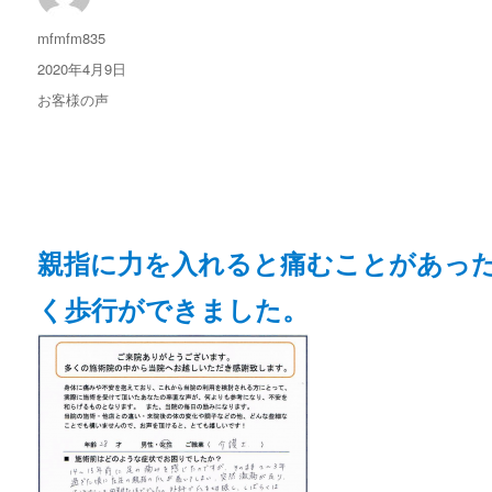
投
mfmfm835
稿
投
2020年4月9日
者
稿
カ
お客様の声
日:
テ
ゴ
リ
ー
親指に力を入れると痛むことがあっ
く歩行ができました。