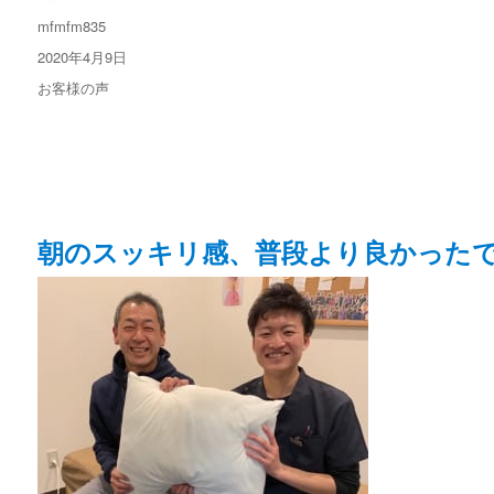
投
mfmfm835
稿
投
2020年4月9日
者
稿
カ
お客様の声
日:
テ
ゴ
リ
ー
朝のスッキリ感、普段より良かった