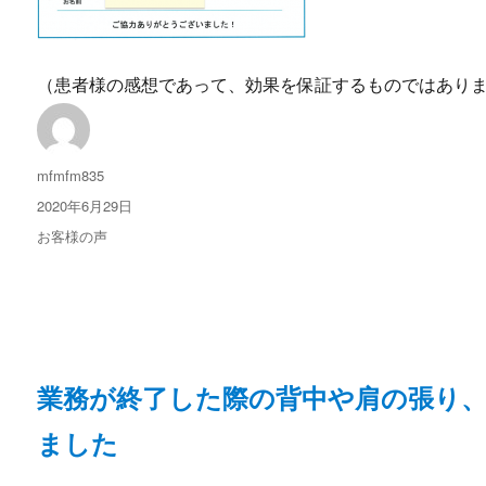
（患者様の感想であって、効果を保証するものではあり
投
mfmfm835
稿
投
2020年6月29日
者
稿
カ
お客様の声
日:
テ
ゴ
リ
ー
業務が終了した際の背中や肩の張り
ました