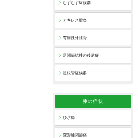
むずむず症候群
アキレス腱炎
有痛性外脛骨
足関節捻挫の後遺症
足根管症候群
膝の症状
ひざ痛
変形膝関節痛