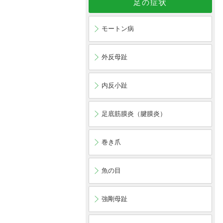
足の症状
モートン病
外反母趾
内反小趾
足底筋膜炎（腱膜炎）
巻き爪
魚の目
強剛母趾