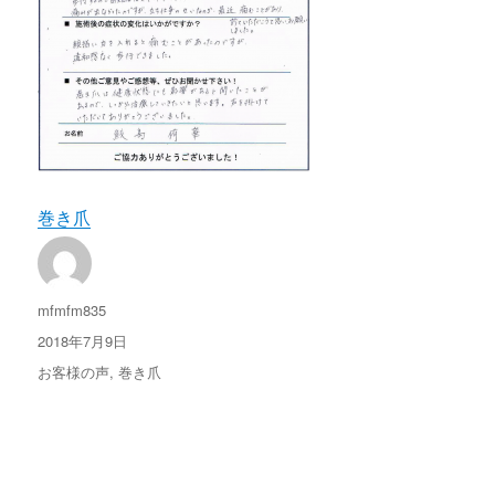
巻き爪
投
mfmfm835
稿
投
2018年7月9日
者
稿
カ
お客様の声
,
巻き爪
日:
テ
ゴ
リ
ー