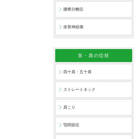
腰椎分離症
坐骨神経痛
首・肩の症状
四十肩・五十肩
ストレートネック
肩こり
顎関節症