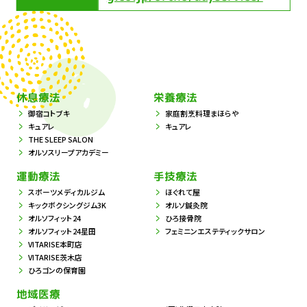
休息療法
栄養療法
御宿コトブキ
家庭割烹料理まほらや
キュアレ
キュアレ
THE SLEEP SALON
オルソスリープアカデミー
運動療法
手技療法
スポーツメディカルジム
ほぐれて屋
キックボクシングジム3K
オルソ鍼灸院
オルソフィット24
ひろ接骨院
オルソフィット24星田
フェミニンエステティックサロン
VITARISE本町店
VITARISE茨木店
ひろゴンの保育園
地域医療