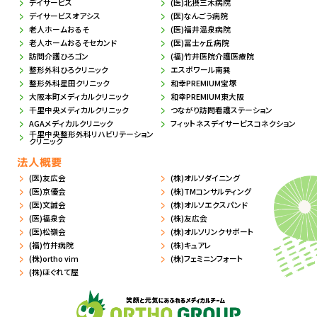
デイサービス
(医)北摂三木病院
デイサービスオアシス
(医)なんごう病院
老人ホームおるそ
(医)福井温泉病院
老人ホームおるそセカンド
(医)冨士ヶ丘病院
訪問介護ひろゴン
(福)竹井医院介護医療院
整形外科ひろクリニック
エスポワール南巽
整形外科星田クリニック
和幸PREMIUM宝塚
大阪本町メディカルクリニック
和幸PREMIUM東大阪
千里中央メディカルクリニック
つながり訪問看護ステーション
AGAメディカルクリニック
フィットネスデイサービスコネクション
千里中央整形外科リハビリテーション
クリニック
法人概要
(医)友広会
(株)オルソダイニング
(医)京優会
(株)TMコンサルティング
(医)文誠会
(株)オルソエクスパンド
(医)福泉会
(株)友広会
(医)松嶺会
(株)オルソリンクサポート
(福)竹井病院
(株)キュアレ
(株)ortho vim
(株)フェミニンフォート
(株)ほぐれて屋