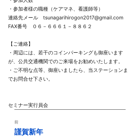
・参加人数
・参加者様の職種（ケアマネ、看護師等）
連絡先メール tsunagarihirogon2017@gmail.com
FAX番号 ０６－６６６１－８８６２
【ご連絡】
・周辺には、若干のコインパーキングも御座います
が、公共交通機関でのご来場をお勧めいたします。
・ご不明な点等、御座いましたら、当ステーションま
でお問合せ下さい。
セミナー実行員会
投
前
稿
謹賀新年
過
去