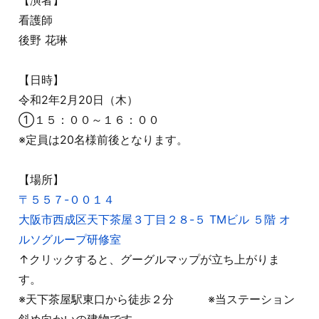
【演者】
看護師
後野 花琳
【日時】
令和2年2月20日（木）
①１５：００～１６：００
※定員は20名様前後となります。
【場所】
〒５５７-００１４
大阪市西成区天下茶屋３丁目２８-５ TMビル ５階 オ
ルソグループ研修室
↑クリックすると、グーグルマップが立ち上がりま
す。
※天下茶屋駅東口から徒歩２分 ※当ステーション