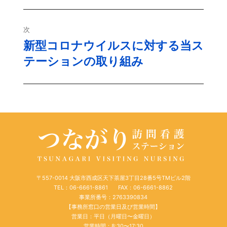
ナ
の
ビ
投
次
稿:
新型コロナウイルスに対する当ス
ゲ
次
テーションの取り組み
の
ー
投
シ
稿:
ョ
ン
〒557-0014 大阪市西成区天下茶屋3丁目28番5号TMビル2階
TEL：06-6661-8861
FAX：06-6661-8862
事業所番号：2763390834
【事務所窓口の営業日及び営業時間】
営業日：平日（月曜日〜金曜日）
営業時間：8:30〜17:30