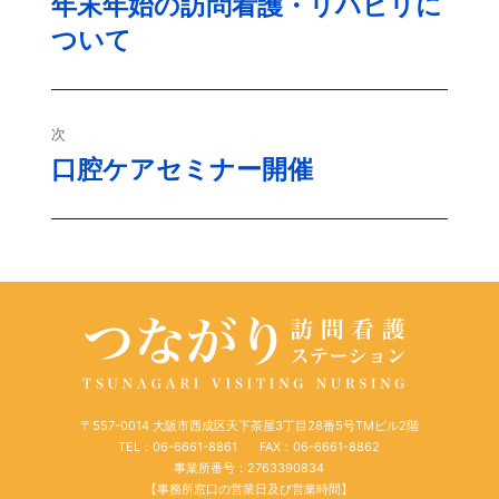
年末年始の訪問看護・リハビリに
過
ついて
去
ナ
の
ビ
投
稿:
ゲ
次
口腔ケアセミナー開催
次
ー
の
シ
投
稿:
ョ
ン
〒557-0014 大阪市西成区天下茶屋3丁目28番5号TMビル2階
TEL：06-6661-8861
FAX：06-6661-8862
事業所番号：2763390834
【事務所窓口の営業日及び営業時間】