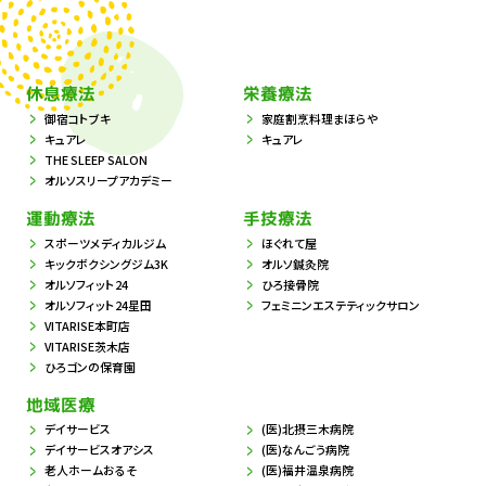
休息療法
栄養療法
御宿コトブキ
家庭割烹料理まほらや
キュアレ
キュアレ
THE SLEEP SALON
オルソスリープアカデミー
運動療法
手技療法
スポーツメディカルジム
ほぐれて屋
キックボクシングジム3K
オルソ鍼灸院
オルソフィット24
ひろ接骨院
オルソフィット24星田
フェミニンエステティックサロン
VITARISE本町店
VITARISE茨木店
ひろゴンの保育園
地域医療
デイサービス
(医)北摂三木病院
デイサービスオアシス
(医)なんごう病院
老人ホームおるそ
(医)福井温泉病院