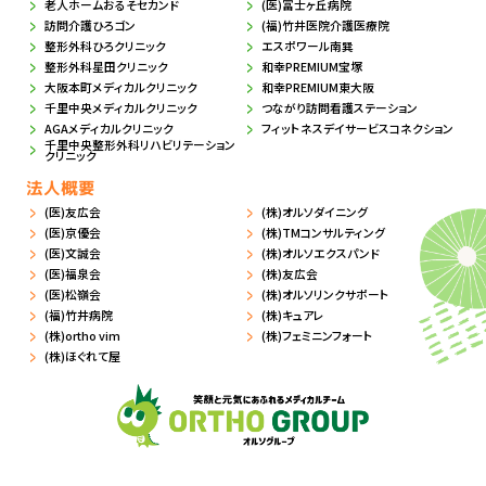
老人ホームおるそセカンド
(医)冨士ヶ丘病院
訪問介護ひろゴン
(福)竹井医院介護医療院
整形外科ひろクリニック
エスポワール南巽
整形外科星田クリニック
和幸PREMIUM宝塚
大阪本町メディカルクリニック
和幸PREMIUM東大阪
千里中央メディカルクリニック
つながり訪問看護ステーション
AGAメディカルクリニック
フィットネスデイサービスコネクション
千里中央整形外科リハビリテーション
クリニック
法人概要
(医)友広会
(株)オルソダイニング
(医)京優会
(株)TMコンサルティング
(医)文誠会
(株)オルソエクスパンド
(医)福泉会
(株)友広会
(医)松嶺会
(株)オルソリンクサポート
(福)竹井病院
(株)キュアレ
(株)ortho vim
(株)フェミニンフォート
(株)ほぐれて屋