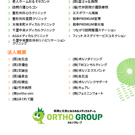
老人ホームおるそセカンド
(医)冨士ヶ丘病院
訪問介護ひろゴン
(福)竹井医院介護医療院
整形外科ひろクリニック
エスポワール南巽
整形外科星田クリニック
和幸PREMIUM宝塚
大阪本町メディカルクリニック
和幸PREMIUM東大阪
千里中央メディカルクリニック
つながり訪問看護ステーション
AGAメディカルクリニック
フィットネスデイサービスコネクション
千里中央整形外科リハビリテーション
クリニック
法人概要
(医)友広会
(株)オルソダイニング
(医)京優会
(株)TMコンサルティング
(医)文誠会
(株)オルソエクスパンド
(医)福泉会
(株)友広会
(医)松嶺会
(株)オルソリンクサポート
(福)竹井病院
(株)キュアレ
(株)ortho vim
(株)フェミニンフォート
(株)ほぐれて屋