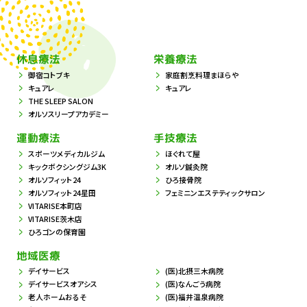
休息療法
栄養療法
御宿コトブキ
家庭割烹料理まほらや
キュアレ
キュアレ
THE SLEEP SALON
オルソスリープアカデミー
運動療法
手技療法
スポーツメディカルジム
ほぐれて屋
キックボクシングジム3K
オルソ鍼灸院
オルソフィット24
ひろ接骨院
オルソフィット24星田
フェミニンエステティックサロン
VITARISE本町店
VITARISE茨木店
ひろゴンの保育園
地域医療
デイサービス
(医)北摂三木病院
デイサービスオアシス
(医)なんごう病院
老人ホームおるそ
(医)福井温泉病院