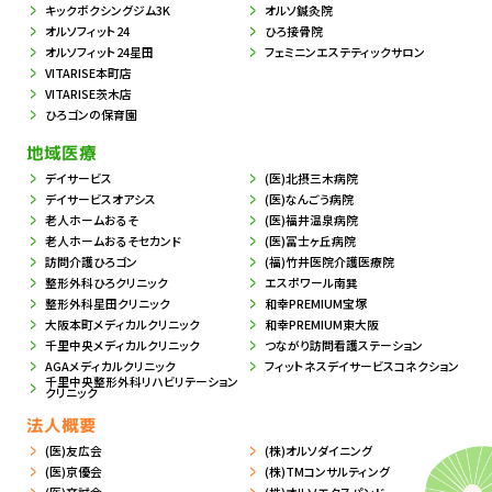
キックボクシングジム3K
オルソ鍼灸院
オルソフィット24
ひろ接骨院
オルソフィット24星田
フェミニンエステティックサロン
VITARISE本町店
VITARISE茨木店
ひろゴンの保育園
地域医療
デイサービス
(医)北摂三木病院
デイサービスオアシス
(医)なんごう病院
老人ホームおるそ
(医)福井温泉病院
老人ホームおるそセカンド
(医)冨士ヶ丘病院
訪問介護ひろゴン
(福)竹井医院介護医療院
整形外科ひろクリニック
エスポワール南巽
整形外科星田クリニック
和幸PREMIUM宝塚
大阪本町メディカルクリニック
和幸PREMIUM東大阪
千里中央メディカルクリニック
つながり訪問看護ステーション
AGAメディカルクリニック
フィットネスデイサービスコネクション
千里中央整形外科リハビリテーション
クリニック
法人概要
(医)友広会
(株)オルソダイニング
(医)京優会
(株)TMコンサルティング