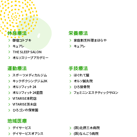
休息療法
栄養療法
御宿コトブキ
家庭割烹料理まほらや
キュアレ
キュアレ
THE SLEEP SALON
オルソスリープアカデミー
運動療法
手技療法
スポーツメディカルジム
ほぐれて屋
キックボクシングジム3K
オルソ鍼灸院
オルソフィット24
ひろ接骨院
オルソフィット24星田
フェミニンエステティックサロン
VITARISE本町店
VITARISE茨木店
ひろゴンの保育園
地域医療
デイサービス
(医)北摂三木病院
デイサービスオアシス
(医)なんごう病院