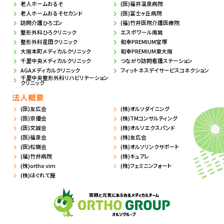
老人ホームおるそ
(医)福井温泉病院
老人ホームおるそセカンド
(医)冨士ヶ丘病院
訪問介護ひろゴン
(福)竹井医院介護医療院
整形外科ひろクリニック
エスポワール南巽
整形外科星田クリニック
和幸PREMIUM宝塚
大阪本町メディカルクリニック
和幸PREMIUM東大阪
千里中央メディカルクリニック
つながり訪問看護ステーション
AGAメディカルクリニック
フィットネスデイサービスコネクション
千里中央整形外科リハビリテーション
クリニック
法人概要
(医)友広会
(株)オルソダイニング
(医)京優会
(株)TMコンサルティング
(医)文誠会
(株)オルソエクスパンド
(医)福泉会
(株)友広会
(医)松嶺会
(株)オルソリンクサポート
(福)竹井病院
(株)キュアレ
(株)ortho vim
(株)フェミニンフォート
(株)ほぐれて屋