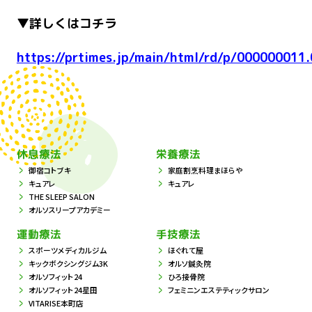
▼詳しくはコチラ
https://prtimes.jp/main/html/rd/p/000000011
休息療法
栄養療法
御宿コトブキ
家庭割烹料理まほらや
キュアレ
キュアレ
THE SLEEP SALON
オルソスリープアカデミー
運動療法
手技療法
スポーツメディカルジム
ほぐれて屋
キックボクシングジム3K
オルソ鍼灸院
オルソフィット24
ひろ接骨院
オルソフィット24星田
フェミニンエステティックサロン
VITARISE本町店