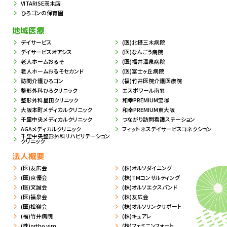
VITARISE茨木店
ひろゴンの保育園
地域医療
デイサービス
(医)北摂三木病院
デイサービスオアシス
(医)なんごう病院
老人ホームおるそ
(医)福井温泉病院
老人ホームおるそセカンド
(医)冨士ヶ丘病院
訪問介護ひろゴン
(福)竹井医院介護医療院
整形外科ひろクリニック
エスポワール南巽
整形外科星田クリニック
和幸PREMIUM宝塚
大阪本町メディカルクリニック
和幸PREMIUM東大阪
千里中央メディカルクリニック
つながり訪問看護ステーション
AGAメディカルクリニック
フィットネスデイサービスコネクション
千里中央整形外科リハビリテーション
クリニック
法人概要
(医)友広会
(株)オルソダイニング
(医)京優会
(株)TMコンサルティング
(医)文誠会
(株)オルソエクスパンド
(医)福泉会
(株)友広会
(医)松嶺会
(株)オルソリンクサポート
(福)竹井病院
(株)キュアレ
(株)ortho vim
(株)フェミニンフォート