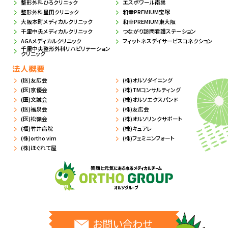
整形外科ひろクリニック
エスポワール南巽
整形外科星田クリニック
和幸PREMIUM宝塚
大阪本町メディカルクリニック
和幸PREMIUM東大阪
千里中央メディカルクリニック
つながり訪問看護ステーション
AGAメディカルクリニック
フィットネスデイサービスコネクション
千里中央整形外科リハビリテーション
クリニック
法人概要
(医)友広会
(株)オルソダイニング
(医)京優会
(株)TMコンサルティング
(医)文誠会
(株)オルソエクスパンド
(医)福泉会
(株)友広会
(医)松嶺会
(株)オルソリンクサポート
(福)竹井病院
(株)キュアレ
(株)ortho vim
(株)フェミニンフォート
(株)ほぐれて屋
お問い合わせ