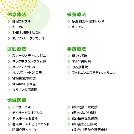
休息療法
栄養療法
御宿コトブキ
家庭割烹料理まほらや
キュアレ
キュアレ
THE SLEEP SALON
オルソスリープアカデミー
運動療法
手技療法
スポーツメディカルジム
ほぐれて屋
キックボクシングジム3K
オルソ鍼灸院
オルソフィット24
ひろ接骨院
オルソフィット24星田
フェミニンエステティックサロン
VITARISE本町店
VITARISE茨木店
ひろゴンの保育園
地域医療
デイサービス
(医)北摂三木病院
デイサービスオアシス
(医)なんごう病院
老人ホームおるそ
(医)福井温泉病院
老人ホームおるそセカンド
(医)冨士ヶ丘病院
訪問介護ひろゴン
(福)竹井医院介護医療院