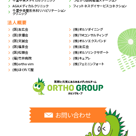
千里中央メディカルクリニック
つながり訪問看護ステーション
AGAメディカルクリニック
フィットネスデイサービスコネクション
千里中央整形外科リハビリテーション
クリニック
法人概要
(医)友広会
(株)オルソダイニング
(医)京優会
(株)TMコンサルティング
(医)文誠会
(株)オルソエクスパンド
(医)福泉会
(株)友広会
(医)松嶺会
(株)オルソリンクサポート
(福)竹井病院
(株)キュアレ
(株)ortho vim
(株)フェミニンフォート
(株)ほぐれて屋
お問い合わせ