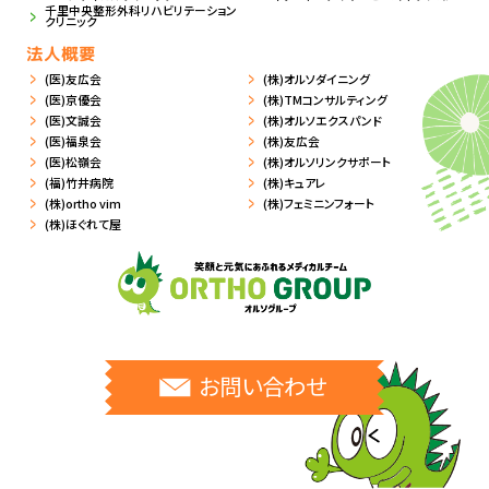
千里中央整形外科リハビリテーション
クリニック
法人概要
(医)友広会
(株)オルソダイニング
(医)京優会
(株)TMコンサルティング
(医)文誠会
(株)オルソエクスパンド
(医)福泉会
(株)友広会
(医)松嶺会
(株)オルソリンクサポート
(福)竹井病院
(株)キュアレ
(株)ortho vim
(株)フェミニンフォート
(株)ほぐれて屋
お問い合わせ