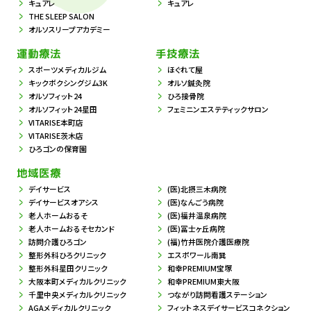
キュアレ
キュアレ
THE SLEEP SALON
オルソスリープアカデミー
運動療法
手技療法
スポーツメディカルジム
ほぐれて屋
キックボクシングジム3K
オルソ鍼灸院
オルソフィット24
ひろ接骨院
オルソフィット24星田
フェミニンエステティックサロン
VITARISE本町店
VITARISE茨木店
ひろゴンの保育園
地域医療
デイサービス
(医)北摂三木病院
デイサービスオアシス
(医)なんごう病院
老人ホームおるそ
(医)福井温泉病院
老人ホームおるそセカンド
(医)冨士ヶ丘病院
訪問介護ひろゴン
(福)竹井医院介護医療院
整形外科ひろクリニック
エスポワール南巽
整形外科星田クリニック
和幸PREMIUM宝塚
大阪本町メディカルクリニック
和幸PREMIUM東大阪
千里中央メディカルクリニック
つながり訪問看護ステーション
AGAメディカルクリニック
フィットネスデイサービスコネクション