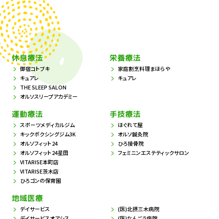
休息療法
栄養療法
御宿コトブキ
家庭割烹料理まほらや
キュアレ
キュアレ
THE SLEEP SALON
オルソスリープアカデミー
運動療法
手技療法
スポーツメディカルジム
ほぐれて屋
キックボクシングジム3K
オルソ鍼灸院
オルソフィット24
ひろ接骨院
オルソフィット24星田
フェミニンエステティックサロン
VITARISE本町店
VITARISE茨木店
ひろゴンの保育園
地域医療
デイサービス
(医)北摂三木病院
デイサービスオアシス
(医)なんごう病院