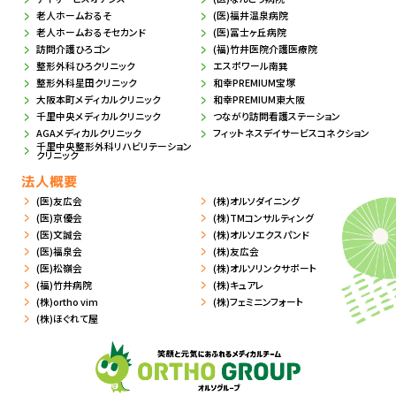
老人ホームおるそ
(医)福井温泉病院
老人ホームおるそセカンド
(医)冨士ヶ丘病院
訪問介護ひろゴン
(福)竹井医院介護医療院
整形外科ひろクリニック
エスポワール南巽
整形外科星田クリニック
和幸PREMIUM宝塚
大阪本町メディカルクリニック
和幸PREMIUM東大阪
千里中央メディカルクリニック
つながり訪問看護ステーション
AGAメディカルクリニック
フィットネスデイサービスコネクション
千里中央整形外科リハビリテーション
クリニック
法人概要
(医)友広会
(株)オルソダイニング
(医)京優会
(株)TMコンサルティング
(医)文誠会
(株)オルソエクスパンド
(医)福泉会
(株)友広会
(医)松嶺会
(株)オルソリンクサポート
(福)竹井病院
(株)キュアレ
(株)ortho vim
(株)フェミニンフォート
(株)ほぐれて屋