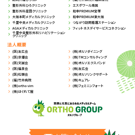
整形外科ひろクリニック
エスポワール南巽
整形外科星田クリニック
和幸PREMIUM宝塚
大阪本町メディカルクリニック
和幸PREMIUM東大阪
千里中央メディカルクリニック
つながり訪問看護ステーション
AGAメディカルクリニック
フィットネスデイサービスコネクション
千里中央整形外科リハビリテーション
クリニック
法人概要
(医)友広会
(株)オルソダイニング
(医)京優会
(株)TMコンサルティング
(医)文誠会
(株)オルソエクスパンド
(医)福泉会
(株)友広会
(医)松嶺会
(株)オルソリンクサポート
(福)竹井病院
(株)キュアレ
(株)ortho vim
(株)フェミニンフォート
(株)ほぐれて屋