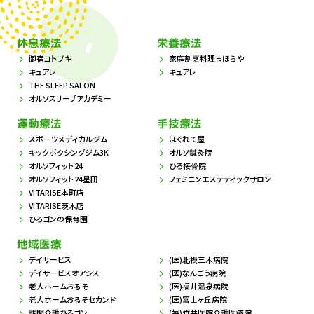
休息療法
栄養療法
御宿コトブキ
家庭割烹料理まほらや
キュアレ
キュアレ
THE SLEEP SALON
オルソスリープアカデミー
運動療法
手技療法
スポーツメディカルジム
ほぐれて屋
キックボクシングジム3K
オルソ鍼灸院
オルソフィット24
ひろ接骨院
オルソフィット24星田
フェミニンエステティックサロン
VITARISE本町店
VITARISE茨木店
ひろゴンの保育園
地域医療
デイサービス
(医)北摂三木病院
デイサービスオアシス
(医)なんごう病院
老人ホームおるそ
(医)福井温泉病院
老人ホームおるそセカンド
(医)冨士ヶ丘病院
訪問介護ひろゴン
(福)竹井医院介護医療院