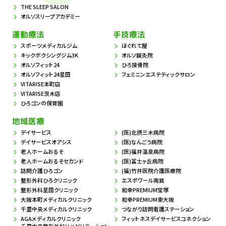
THE SLEEP SALON
オルソスリープアカデミー
運動療法
手技療法
スポーツメディカルジム
ほぐれて屋
キックボクシングジム3K
オルソ鍼灸院
オルソフィット24
ひろ接骨院
オルソフィット24星田
フェミニンエステティックサロン
VITARISE本町店
VITARISE茨木店
ひろゴンの保育園
地域医療
デイサービス
(医)北摂三木病院
デイサービスオアシス
(医)なんごう病院
老人ホームおるそ
(医)福井温泉病院
老人ホームおるそセカンド
(医)冨士ヶ丘病院
訪問介護ひろゴン
(福)竹井医院介護医療院
整形外科ひろクリニック
エスポワール南巽
整形外科星田クリニック
和幸PREMIUM宝塚
大阪本町メディカルクリニック
和幸PREMIUM東大阪
千里中央メディカルクリニック
つながり訪問看護ステーション
AGAメディカルクリニック
フィットネスデイサービスコネクション