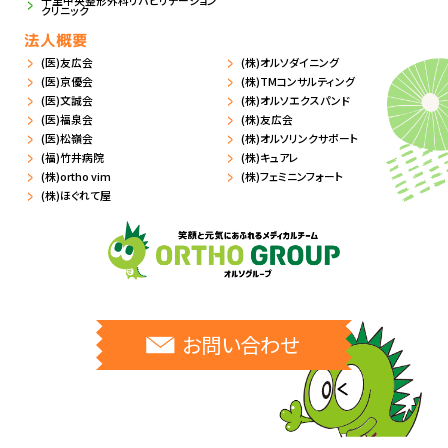
千里中央整形外科リハビリテーション
クリニック
法人概要
(医)友広会
(株)オルソダイニング
(医)京優会
(株)TMコンサルティング
(医)文誠会
(株)オルソエクスパンド
(医)福泉会
(株)友広会
(医)松嶺会
(株)オルソリンクサポート
(福)竹井病院
(株)キュアレ
(株)ortho vim
(株)フェミニンフォート
(株)ほぐれて屋
お問い合わせ