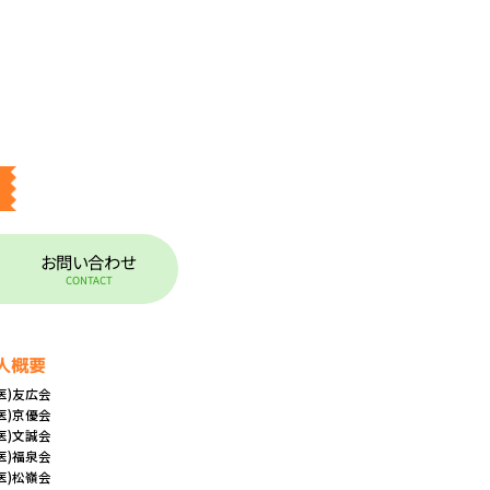
お問い合わせ
CONTACT
人概要
(医)友広会
(医)京優会
(医)文誠会
(医)福泉会
(医)松嶺会