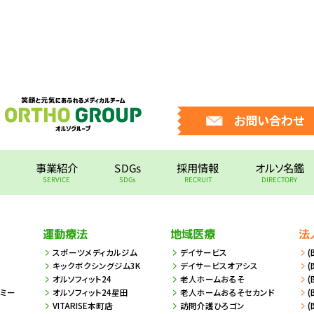
11
ハルメク
4
MELOS
7
MELOS
6
高齢者住宅新聞
お問い合わせ
3
大人んサー
事業紹介
SDGs
採用情報
オルソ名鑑
SERVICE
SDGs
RECRUIT
DIRECTORY
運動療法
地域医療
法
スポーツメディカルジム
デイサービス
キックボクシングジム3K
デイサービスオアシス
オルソフィット24
老人ホームおるそ
デミー
オルソフィット24星田
老人ホームおるそセカンド
VITARISE本町店
訪問介護ひろゴン