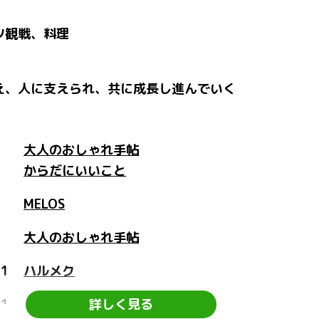
ツ観戦、料理
え、人に支えられ、共に成長し進んでいく
5
大人のおしゃれ手帖
からだにいいこと
2
MELOS
1
大人のおしゃれ手帖
11
ハルメク
11
ハルメク