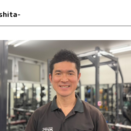
shita-