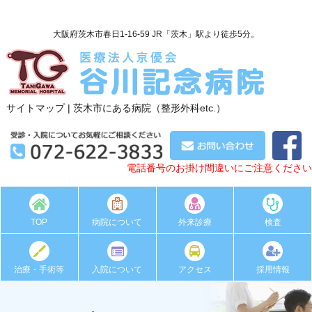
大阪府茨木市春日1-16-59 JR「茨木」駅より徒歩5分。
サイトマップ | 茨木市にある病院（整形外科etc.）
電話番号のお掛け間違いにご注意ください
TOP
病院について
外来診療
検査
治療・手術等
入院について
アクセス
採用情報