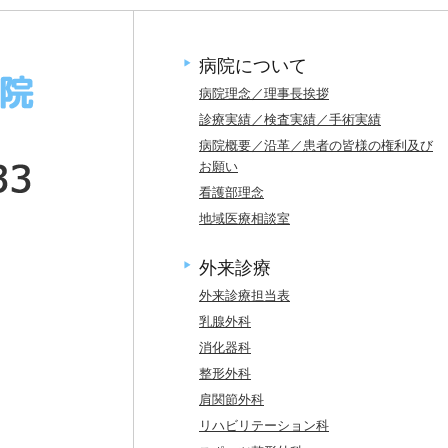
病院について
病院理念／理事長挨拶
診療実績／検査実績／手術実績
病院概要／沿革／患者の皆様の権利及び
お願い
看護部理念
地域医療相談室
外来診療
外来診療担当表
乳腺外科
消化器科
整形外科
肩関節外科
リハビリテーション科