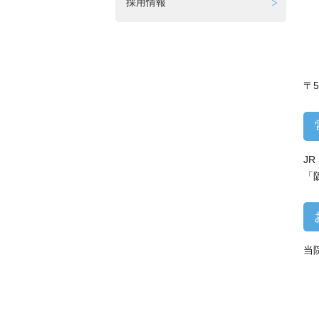
採用情報
〒5
J
「
当