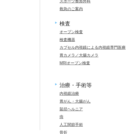
スポーツ整形外科
救急のご案内
検査
オープン検査
検査機器
カプセル内視鏡による内視鏡専門医療
胃カメラ／大腸カメラ
MRIオープン検査
、
治療・手術等
内視鏡治療
胃がん・大腸がん
鼠径ヘルニア
痔
人工関節手術
骨折