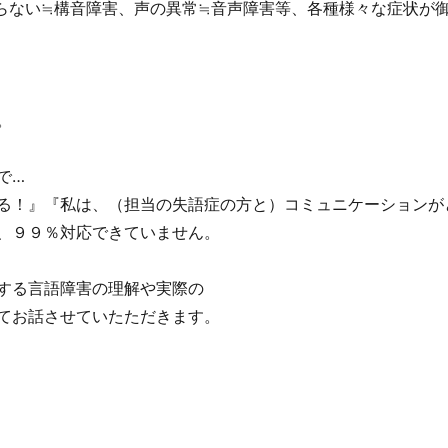
らない≒構音障害、声の異常≒音声障害等、各種様々な症状が
。
で…
る！』『私は、（担当の失語症の方と）コミュニケーションが
、９９％対応できていません。
する言語障害の理解や実際の
てお話させていたただきます。