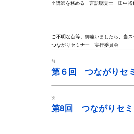
↑講師を務める 言語聴覚士 田中裕
ご不明な点等、御座いましたら、当ス
つながりセミナー 実行委員会
投
前
稿
第６回 つながりセ
過
去
ナ
の
ビ
投
次
稿:
ゲ
第8回 つながりセ
次
の
ー
投
シ
稿: