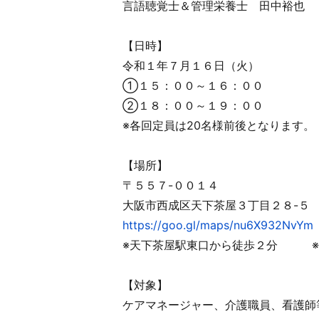
言語聴覚士＆管理栄養士 田中裕也
【日時】
令和１年７月１６日（火）
①１５：００～１６：００
②１８：００～１９：００
※各回定員は20名様前後となります
【場所】
〒５５７-００１４
大阪市西成区天下茶屋３丁目２８-５ 
https://goo.gl/maps/nu6X932NvYm
※天下茶屋駅東口から徒歩２分 ※
【対象】
ケアマネージャー、介護職員、看護師