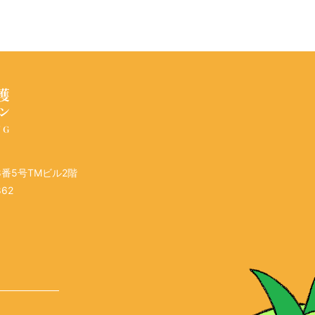
8番5号TMビル2階
862