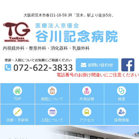
大阪府茨木市春日1-16-59 JR「茨木」駅より徒歩5分。
内視鏡外科・整形外科・消化器科・乳腺外科
電話番号のお掛け間違いにご注意ください
TOP
病院について
外来診療
検査
治療・手術等
入院について
アクセス
採用情報