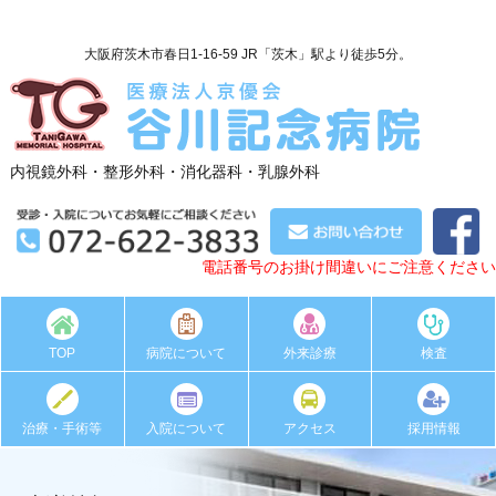
大阪府茨木市春日1-16-59 JR「茨木」駅より徒歩5分。
内視鏡外科・整形外科・消化器科・乳腺外科
電話番号のお掛け間違いにご注意ください
TOP
病院について
外来診療
検査
治療・手術等
入院について
アクセス
採用情報