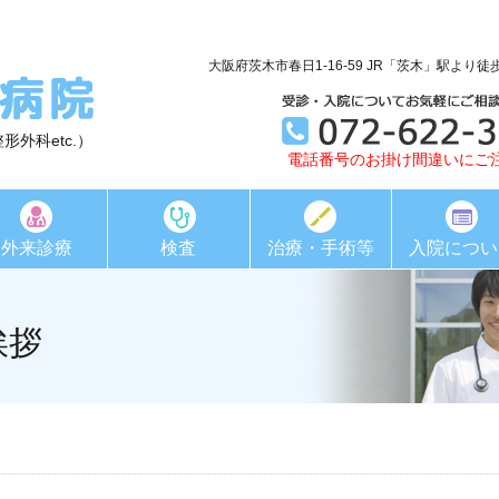
大阪府茨木市春日1-16-59 JR「茨木」駅より徒
形外科etc.）
電話番号のお掛け間違いにご
外来診療
検査
治療・手術等
入院につい
挨拶