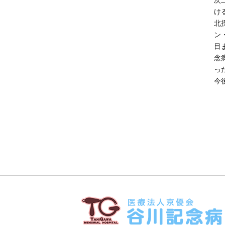
け
北
ン
目
念
っ
今