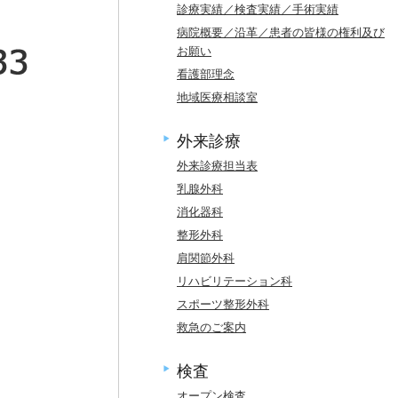
診療実績／検査実績／手術実績
病院概要／沿革／患者の皆様の権利及び
お願い
看護部理念
地域医療相談室
外来診療
外来診療担当表
乳腺外科
消化器科
整形外科
肩関節外科
リハビリテーション科
スポーツ整形外科
救急のご案内
検査
オープン検査