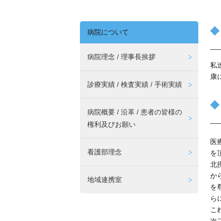
病院について
病院理念 / 理事長挨拶
私
康
診療実績 / 検査実績 / 手術実績
病院概要 / 沿革 / 患者の皆様の
権利及びお願い
医
看護部理念
を
北
か
地域連携室
を
ら
こ
次