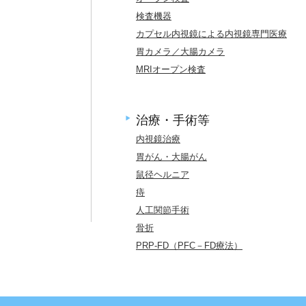
検査機器
カプセル内視鏡による内視鏡専門医療
胃カメラ／大腸カメラ
MRIオープン検査
、
治療・手術等
内視鏡治療
胃がん・大腸がん
鼠径ヘルニア
痔
人工関節手術
骨折
PRP-FD（PFC－FD療法）