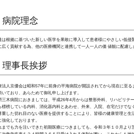
病院理念
達は根拠に基づいた新しい医学を果敢に導入して患者様にやさしい低侵襲
に広く貢献する為、他の医療機関と連携して一人一人の価 値観に配慮し
理事長挨拶
療法人京優会は昭和57年に前身の平海病院が開設されてから現在に至る
頂いており、あらためて御礼申し上げます。
摂三木病院におきましては、平成26年4月からは整形外科、リハビリテ
ら標榜している内科、消化器内科とあわせ、外来、入院、在宅だけでな
尊重した切れ目のない医療を提供することにより、皆様の健康管理と生
に強化しております。
れまでも力を注いできた初期医療につきましても、令和３年１０月より
二次救急疾患を２４時間３６５日受け入れる体制が整い、これからも地