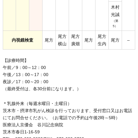
木村
光誠
（第
5）
尾方
尾方
尾方
内視鏡検査
尾方
尾方
尾方
–
横山
廣畑
生内
【診療時間】
午前／9：00～12：00
午後／13：00～17：00
夜診／17：00～20：00
（最終受付は、各30分前になります。）
＊乳腺外来（毎週水曜日・土曜日）
茨木市・摂津市乳がん検診を行っております、受付窓口又はお電話
にてお問合せください。（お電話での予約は午後2時～5時）
医療法人京優会 谷川記念病院
茨木市春日1-16-59