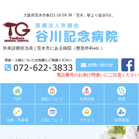
大阪府茨木市春日1-16-59 JR「茨木」駅より徒歩5分。
外来診療担当表 | 茨木市にある病院（整形外科etc.）
電話番号のお掛け間違いにご注意ください
TOP
病院について
外来診療
検査
治療・手術等
入院について
アクセス
採用情報