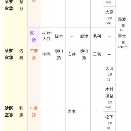
診察
整
2/4）
室②
形
大原
（第
那波
3/5）
（第
1）
夜
17:30~
阪本
–
嶋津
毛利
–
医大
大谷
診
（第
2/3/4/5）
診察
内
午前
横山
横山
中嶋
安井
三宅
–
室③
科
診
拓
拓
太田
（第
1）
木村
優希
（第
診察
乳
午前
2/4）
–
–
岩本
–
–
室④
腺
診
松下
（第
3）