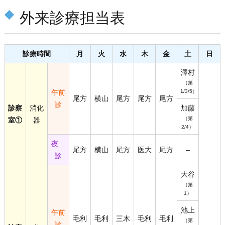
外来診療担当表
診療時間
月
火
水
木
金
土
日
澤村
（第
午前
1/3/5）
尾方
横山
尾方
尾方
尾方
診
診察
消化
加藤
（第
室①
器
2/4）
夜
尾方
横山
尾方
医大
尾方
–
診
大谷
（第
1）
池上
午前
毛利
毛利
三木
毛利
毛利
（第
診