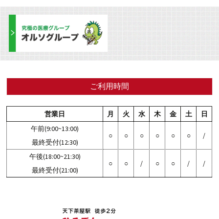
稿
ナ
ビ
ご利用時間
ゲ
営業日
月
火
水
木
金
土
日
ー
午前(9:00~13:00)
○
○
○
○
○
○
/
最終受付(12:30)
シ
午後(18:00~21:30)
○
○
/
○
○
/
/
最終受付(21:00)
ョ