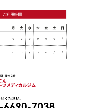
ご利用時間
月
火
水
木
金
土
日
○
○
○
○
○
○
/
○
○
/
○
○
/
/