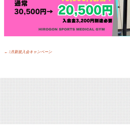
投
←
3月新規入会キャンペーン
稿
ナ
ビ
ゲ