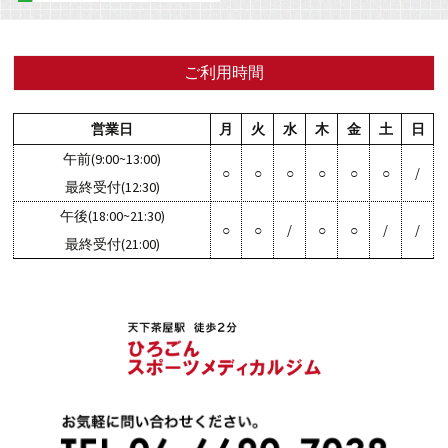
ビ
ゲ
ご利用時間
ー
営業日
月
火
水
木
金
土
日
午前(9:00~13:00)
○
○
○
○
○
○
/
最終受付(12:30)
シ
午後(18:00~21:30)
○
○
/
○
○
/
/
最終受付(21:00)
ョ
ン