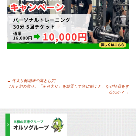
投
←
冬太り解消法の落とし穴
2月下旬の焦り。「正月太り」を放置して急に動くと、なぜ怪我をす
るのか？
→
稿
ナ