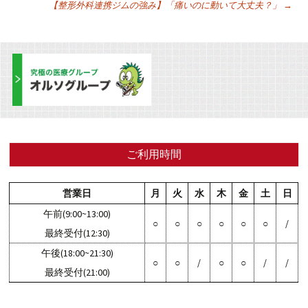
投
【整形外科連携ジムの強み】「痛いのに動いて大丈夫？」
→
稿
ナ
ビ
ご利用時間
ゲ
営業日
月
火
水
木
金
土
日
ー
午前(9:00~13:00)
○
○
○
○
○
○
/
最終受付(12:30)
シ
午後(18:00~21:30)
○
○
/
○
○
/
/
最終受付(21:00)
ョ